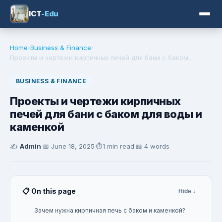
ICT
-Edu
Home
›
Business & Finance
›
Проекты и чертежи кирпичных печей для бани с баком...
BUSINESS & FINANCE
Проекты и чертежи кирпичных
печей для бани с баком для воды и
каменкой
✍️
Admin
·
📅
June 18, 2025
·
⏱️
1 min read
·
📖 4 words
📋 On this page
Hide ↓
Зачем нужна кирпичная печь с баком и каменкой?