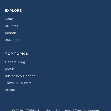
EXPLORE
Home
All Posts
Search
RSS Feed
TOP TOPICS
General Blog
profile
Business & Finance
Travel & Tourism
Article
© 2026 ICT-Edu.uk – Insights, Resources & Tips for Modern