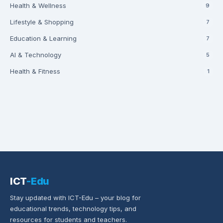
Health & Wellness
9
Lifestyle & Shopping
7
Education & Learning
7
AI & Technology
5
Health & Fitness
1
ICT
-Edu
Stay updated with ICT-Edu – your blog for
educational trends, technology tips, and
resources for students and teachers.