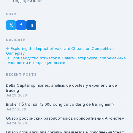
Подводим итоги
SHARE
𝕏
f
in
NAVIGATE
← Exploring the Impact of Valorant Cheats on Competitive
Gameplay
→ Производство этикеток в Санкт-Петербурге: современные
технологии и тенденции рынка
RECENT POSTS
Delta Capital opiniones: análisis de costes y experiencia de
trading
Jul 29, 2026
Broker hỗ trợ hơn 12.000 công cụ có đáng để trải nghiệm?
Jul 27, 2026
Обзор российских разработчиков корпоративных AI-систем
Jul 24, 2026
Обзор площадки для покупки предметов и пополнения Steam