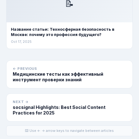
📝
Название статьи: Техносферная безопасность в
Москве: почему это профессия будущего?
Oct 17, 2025
← PREVIOUS
Медицинские тесты как эффективный
инструмент проверки знаний
NEXT →
socsignal Highlights: Best Social Content
Practices for 2025
⌨️ Use ← → arrow keys to navigate between articles