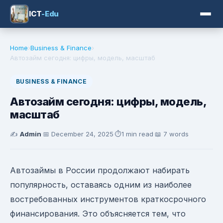
ICT
-Edu
Home
›
Business & Finance
›
Автозайм сегодня: цифры, модель, масштаб
BUSINESS & FINANCE
Автозайм сегодня: цифры, модель,
масштаб
✍️
Admin
·
📅
December 24, 2025
·
⏱️
1 min read
·
📖 7 words
Автозаймы в России продолжают набирать
популярность, оставаясь одним из наиболее
востребованных инструментов краткосрочного
финансирования. Это объясняется тем, что