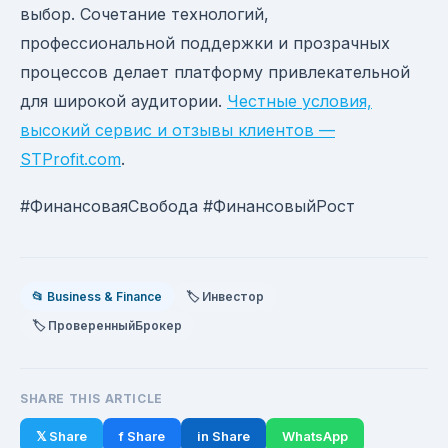
выбор. Сочетание технологий,
профессиональной поддержки и прозрачных
процессов делает платформу привлекательной
для широкой аудитории.
Честные условия,
высокий сервис и отзывы клиентов —
STProfit.com
.
#ФинансоваяСвобода #ФинансовыйРост
📂 Business & Finance
🏷️ Инвестор
🏷️ ПроверенныйБрокер
SHARE THIS ARTICLE
𝕏 Share
f Share
in Share
WhatsApp