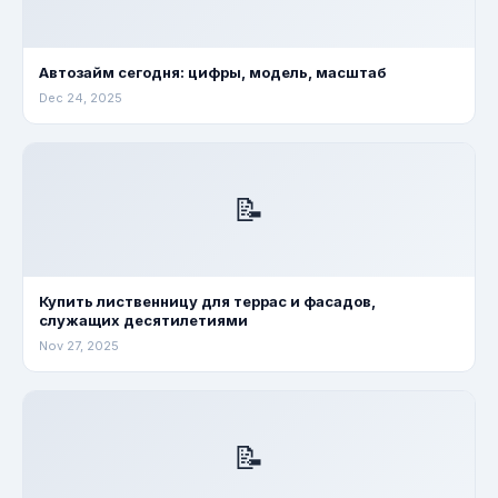
Автозайм сегодня: цифры, модель, масштаб
Dec 24, 2025
📝
Купить лиственницу для террас и фасадов,
служащих десятилетиями
Nov 27, 2025
📝