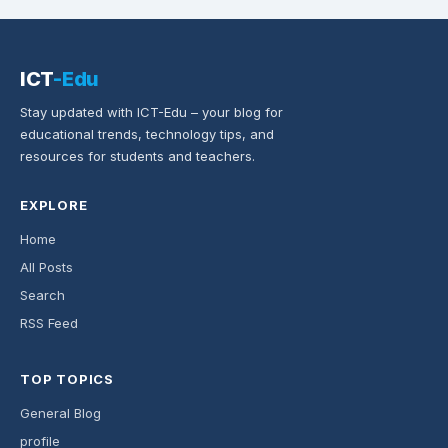
ICT
-Edu
Stay updated with ICT-Edu – your blog for
educational trends, technology tips, and
resources for students and teachers.
EXPLORE
Home
All Posts
Search
RSS Feed
TOP TOPICS
General Blog
profile