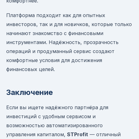
комфортнее.
Платформа подходит как для опытных
инвесторов, так и для новичков, которые только
начинают знакомство с финансовыми
инструментами. Надёжность, прозрачность
операций и продуманный сервис создают
комфортные условия для достижения
финансовых целей.
Заключение
Если вы ищете надёжного партнёра для
инвестиций с удобным сервисом и
возможностью автоматизированного
управления капиталом,
STProfit
— отличный