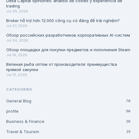
Delta Capital opiniones: análisis de costes y experiencia de
trading
Jul 29, 2026
Broker hỗ trợ hơn 12.000 công cụ có đáng để trải nghiệm?
Jul 27, 2026
Обзор российских разработчиков корпоративных AI-систем
Jul 24, 2026
Обзор площадки для покупки предметов и пополнения Steam
Jul 16, 2026
Вяленая рыба оптом от производителя: преимущества
прямой закупки
Jul 13, 2026
CATEGORIES
General Blog
76
profile
36
Business & Finance
26
Travel & Tourism
25