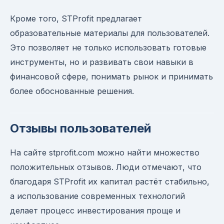
Кроме того, STProfit предлагает
образовательные материалы для пользователей.
Это позволяет не только использовать готовые
инструменты, но и развивать свои навыки в
финансовой сфере, понимать рынок и принимать
более обоснованные решения.
Отзывы пользователей
На сайте stprofit.com можно найти множество
положительных отзывов. Люди отмечают, что
благодаря STProfit их капитал растёт стабильно,
а использование современных технологий
делает процесс инвестирования проще и