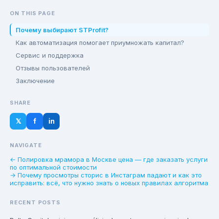
ON THIS PAGE
Почему выбирают STProfit?
Как автоматизация помогает приумножать капитал?
Сервис и поддержка
Отзывы пользователей
Заключение
SHARE
𝕏
f
in
NAVIGATE
← Полировка мрамора в Москве цена — где заказать услуги
по оптимальной стоимости
→ Почему просмотры сторис в Инстаграм падают и как это
исправить: всё, что нужно знать о новых правилах алгоритма
RECENT POSTS