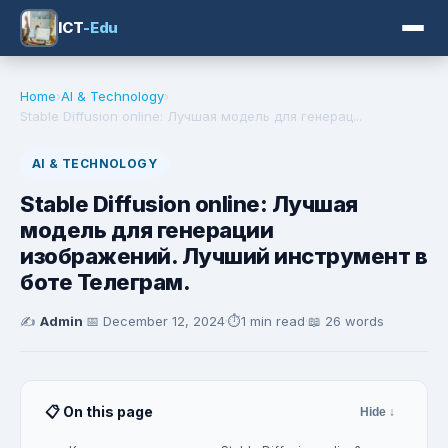
ICT
-Edu
Home
›
AI & Technology
›
Stable Diffusion online: Лучшая модель для генерац...
AI & TECHNOLOGY
Stable Diffusion online: Лучшая
модель для генерации
изображений. Лучший инструмент в
боте Телеграм.
✍️
Admin
·
📅
December 12, 2024
·
⏱️
1 min read
·
📖 26 words
📋 On this page
Hide ↓