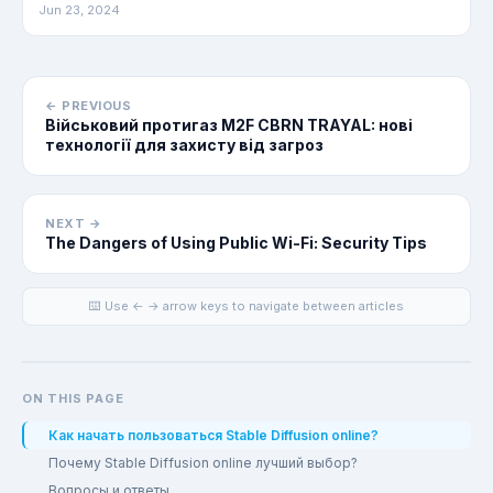
Jun 23, 2024
← PREVIOUS
Військовий протигаз M2F CBRN TRAYAL: нові
технології для захисту від загроз
NEXT →
The Dangers of Using Public Wi-Fi: Security Tips
⌨️ Use ← → arrow keys to navigate between articles
ON THIS PAGE
Как начать пользоваться Stable Diffusion online?
Почему Stable Diffusion online лучший выбор?
Вопросы и ответы