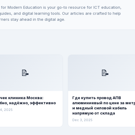
 for Modern Education is your go-to resource for ICT education,
ides, and digital learning tools. Our articles are crafted to help
rners stay ahead in the digital age.
📝
📝
чек клиника Москва:
Где купить провод АПВ
бно, надёжно, эффективно
алюминиевый по цене за мет
и медный силовой кабель
4, 2025
напрямую от склада
Dec 3, 2025