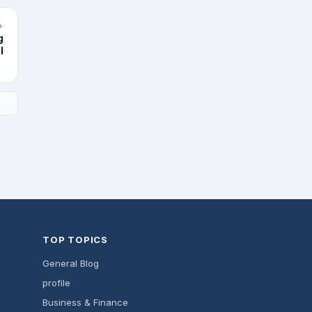
→
g
l
TOP TOPICS
General Blog
profile
Business & Finance