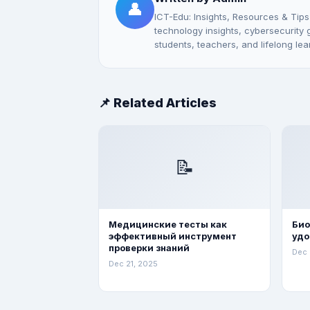
👤
ICT-Edu: Insights, Resources & Tips
technology insights, cybersecurity gu
students, teachers, and lifelong lea
📌 Related Articles
📝
Медицинские тесты как
Био
эффективный инструмент
удо
проверки знаний
Dec 
Dec 21, 2025