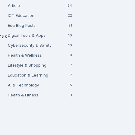
Article
24
ICT Education
22
Edu Blog Posts
21
Digital Tools & Apps
10
лик
Cybersecurity & Safety
10
Health & Wellness
9
Lifestyle & Shopping
7
Education & Learning
7
AI & Technology
5
Health & Fitness
1