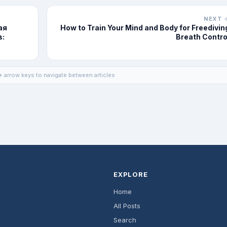
NEXT 
ая
How to Train Your Mind and Body for Freedivin
в:
Breath Contro
 arrow keys to navigate between articles
EXPLORE
Home
All Posts
Search