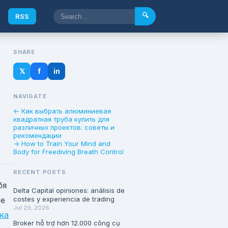
🔍
e
RSS
SHARE
𝕏
f
in
NAVIGATE
← Как выбрать алюминиевая
квадратная труба купить для
различных проектов: советы и
рекомендации
→ How to Train Your Mind and
Body for Freediving Breath Control
RECENT POSTS
бя
Delta Capital opiniones: análisis de
ее
costes y experiencia de trading
Jul 29, 2026
ка
Broker hỗ trợ hơn 12.000 công cụ