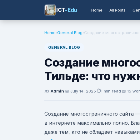
ICT
-Edu
Home
All Posts
Gen
Home
›
General Blog
›
Создание многостраничного
GENERAL BLOG
Создание многос
Тильде: что нуж
✍️
Admin
·
📅
July 14, 2025
·
⏱️
1 min read
·
📖 15 wo
Создание многостраничного сайта —
в интернете максимально полно. Бла
даже тем, кто не обладает навыкам