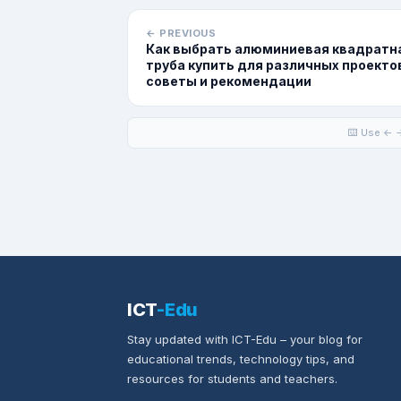
← PREVIOUS
Как выбрать алюминиевая квадратн
труба купить для различных проекто
советы и рекомендации
⌨️ Use ← →
ICT
-Edu
Stay updated with ICT-Edu – your blog for
educational trends, technology tips, and
resources for students and teachers.