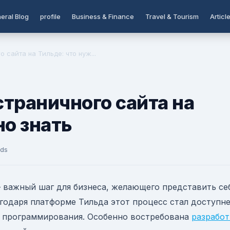
eral Blog
profile
Business & Finance
Travel & Tourism
Articl
 сайта на Тильде: что нуж...
траничного сайта на
но знать
rds
 важный шаг для бизнеса, желающего представить се
годаря платформе Тильда этот процесс стал доступн
и программирования. Особенно востребована
разработ