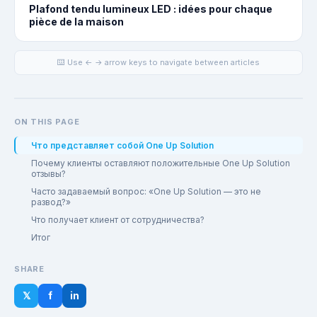
Plafond tendu lumineux LED : idées pour chaque
pièce de la maison
⌨️ Use ← → arrow keys to navigate between articles
ON THIS PAGE
Что представляет собой One Up Solution
Почему клиенты оставляют положительные One Up Solution
отзывы?
Часто задаваемый вопрос: «One Up Solution — это не
развод?»
Что получает клиент от сотрудничества?
Итог
SHARE
𝕏
f
in