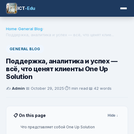
ICT
-Edu
Home
›
General Blog
›
Поддержка, аналитика и успех — всё, что ценят клие...
GENERAL BLOG
Поддержка, аналитика и успех —
всё, что ценят клиенты One Up
Solution
✍️
Admin
·
📅
October 29, 2025
·
⏱️
1 min read
·
📖 42 words
📋 On this page
Hide ↓
Что представляет собой One Up Solution