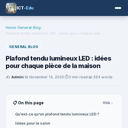
ICT
-Edu
Home
›
General Blog
›
Plafond tendu lumineux LED : idées pour chaque piè...
GENERAL BLOG
Plafond tendu lumineux LED : idées
pour chaque pièce de la maison
✍️
Admin
·
📅
November 13, 2025
·
⏱️
3 min read
·
📖 563 words
📋 On this page
Hide ↓
Qu’est-ce qu’un plafond tendu lumineux LED ?
Idées pour le salon