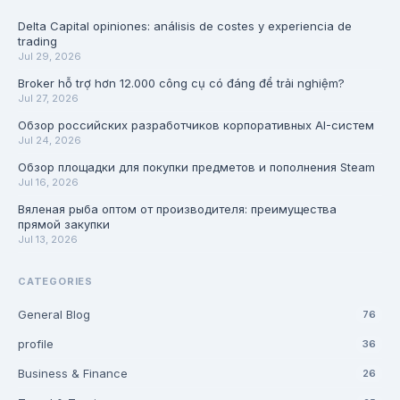
Delta Capital opiniones: análisis de costes y experiencia de
trading
Jul 29, 2026
Broker hỗ trợ hơn 12.000 công cụ có đáng để trải nghiệm?
Jul 27, 2026
Обзор российских разработчиков корпоративных AI-систем
Jul 24, 2026
Обзор площадки для покупки предметов и пополнения Steam
Jul 16, 2026
Вяленая рыба оптом от производителя: преимущества
прямой закупки
Jul 13, 2026
CATEGORIES
General Blog
76
profile
36
Business & Finance
26