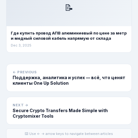
📝
Где купить провод АПВ алюминиевый по цене за метр
и медный силовой кабель напрямую от склада
Dec 3, 2025
← PREVIOUS
Поддержка, аналитика и успех — всё, что ценят
клиенты One Up Solution
NEXT →
Secure Crypto Transfers Made Simple with
Cryptomixer Tools
⌨️ Use ← → arrow keys to navigate between articles