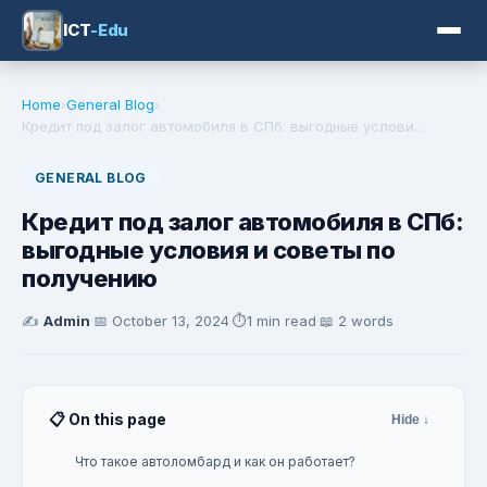
ICT
-Edu
Home
›
General Blog
›
Кредит под залог автомобиля в СПб: выгодные услови...
GENERAL BLOG
Кредит под залог автомобиля в СПб:
выгодные условия и советы по
получению
✍️
Admin
·
📅
October 13, 2024
·
⏱️
1 min read
·
📖 2 words
📋 On this page
Hide ↓
Что такое автоломбард и как он работает?