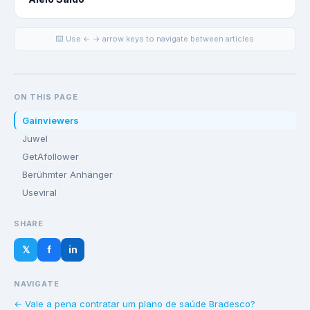
⌨️ Use ← → arrow keys to navigate between articles
ON THIS PAGE
Gainviewers
Juwel
GetAfollower
Berühmter Anhänger
Useviral
SHARE
𝕏
f
in
NAVIGATE
← Vale a pena contratar um plano de saúde Bradesco?