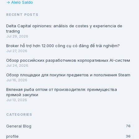
→ Alelo Saldo
RECENT POSTS
Delta Capital opiniones: análisis de costes y experiencia de
trading
Jul 29, 2026
Broker hỗ trợ hơn 12.000 công cụ có đáng để trải nghiệm?
Jul 27, 2026
Обзор российских разработчиков корпоративных AI-систем
Jul 24, 2026
Обзор площадки для покупки предметов и пополнения Steam
Jul 16, 2026
Вяленая рыба оптом от производителя: преимущества
прямой закупки
Jul 13, 2026
CATEGORIES
General Blog
76
profile
36