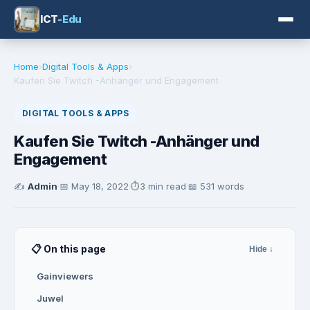
ICT
-Edu
Home
›
Digital Tools & Apps
›
Kaufen Sie Twitch -Anhänger und Engagement
DIGITAL TOOLS & APPS
Kaufen Sie Twitch -Anhänger und
Engagement
✍️
Admin
·
📅
May 18, 2022
·
⏱️
3 min read
·
📖 531 words
📋 On this page
Hide ↓
Gainviewers
Juwel