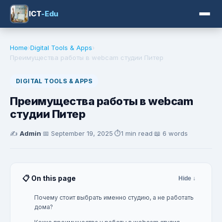
ICT
-Edu
Home
›
Digital Tools & Apps
›
Преимущества работы в webcam студии Питер
DIGITAL TOOLS & APPS
Преимущества работы в webcam
студии Питер
✍️
Admin
·
📅
September 19, 2025
·
⏱️
1 min read
·
📖 6 words
📋 On this page
Hide ↓
Почему стоит выбрать именно студию, а не работать
дома?