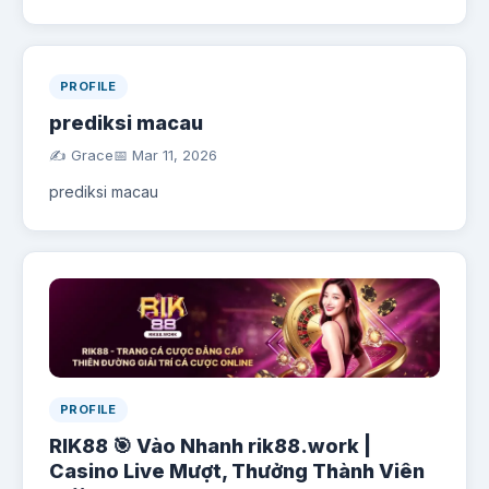
PROFILE
prediksi macau
✍️ Grace
📅
Mar 11, 2026
prediksi macau
PROFILE
RIK88 🎯 Vào Nhanh rik88.work |
Casino Live Mượt, Thưởng Thành Viên