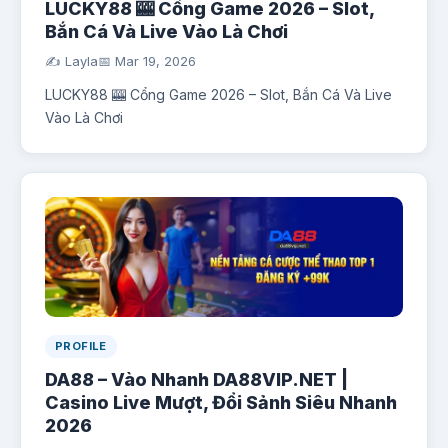
LUCKY88 🎰 Cổng Game 2026 – Slot,
Bắn Cá Và Live Vào Là Chơi
✍️ Layla
📅
Mar 19, 2026
LUCKY88 🎰 Cổng Game 2026 – Slot, Bắn Cá Và Live
Vào Là Chơi
PROFILE
DA88 – Vào Nhanh DA88VIP.NET |
Casino Live Mượt, Đổi Sảnh Siêu Nhanh
2026