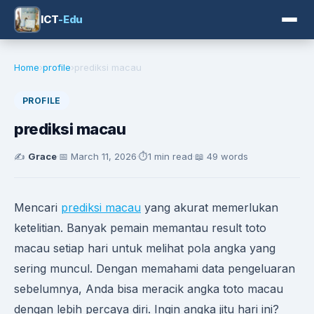
ICT
-Edu
Home
›
profile
›
prediksi macau
PROFILE
prediksi macau
✍️
Grace
·
📅
March 11, 2026
·
⏱️
1 min read
·
📖 49 words
Mencari
prediksi macau
yang akurat memerlukan
ketelitian. Banyak pemain memantau result toto
macau setiap hari untuk melihat pola angka yang
sering muncul. Dengan memahami data pengeluaran
sebelumnya, Anda bisa meracik angka toto macau
dengan lebih percaya diri. Ingin angka jitu hari ini?