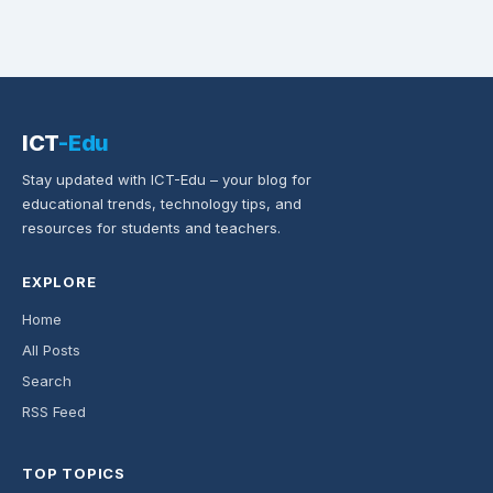
ICT
-Edu
Stay updated with ICT-Edu – your blog for
educational trends, technology tips, and
resources for students and teachers.
EXPLORE
Home
All Posts
Search
RSS Feed
TOP TOPICS