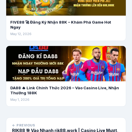
FIVE88 🚀 Đăng Ký Nhận 88K – Khám Phá Game Hot
Ngay
May 12, 2026
DA88 🔥 Link Chính Thức 2026 – Vào Casino Live, Nhận
Thưởng 188K
May 1, 2026
← PREVIOUS
RIK88 🎯 Vào Nhanh rik88.work | Casino Live Mượt,