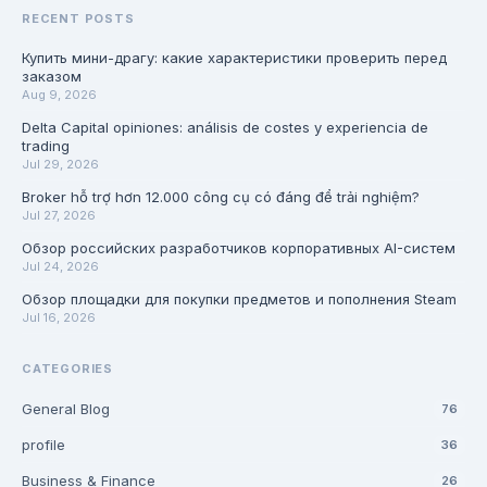
RECENT POSTS
Купить мини-драгу: какие характеристики проверить перед
заказом
Aug 9, 2026
Delta Capital opiniones: análisis de costes y experiencia de
trading
Jul 29, 2026
Broker hỗ trợ hơn 12.000 công cụ có đáng để trải nghiệm?
Jul 27, 2026
Обзор российских разработчиков корпоративных AI-систем
Jul 24, 2026
Обзор площадки для покупки предметов и пополнения Steam
Jul 16, 2026
CATEGORIES
General Blog
76
profile
36
Business & Finance
26