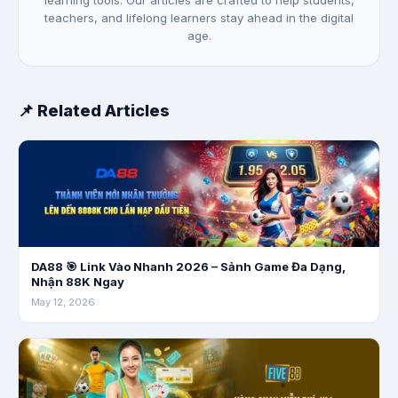
learning tools. Our articles are crafted to help students,
teachers, and lifelong learners stay ahead in the digital
age.
📌 Related Articles
DA88 🎯 Link Vào Nhanh 2026 – Sảnh Game Đa Dạng,
Nhận 88K Ngay
May 12, 2026