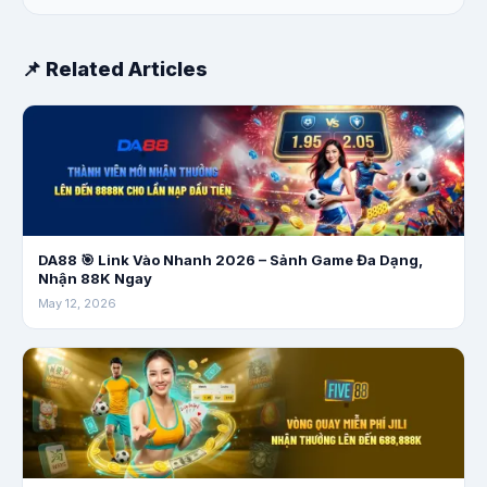
📌 Related Articles
DA88 🎯 Link Vào Nhanh 2026 – Sảnh Game Đa Dạng,
Nhận 88K Ngay
May 12, 2026