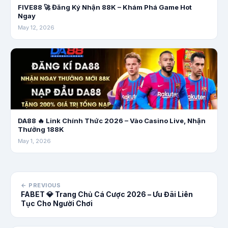
FIVE88 🚀 Đăng Ký Nhận 88K – Khám Phá Game Hot
Ngay
May 12, 2026
DA88 🔥 Link Chính Thức 2026 – Vào Casino Live, Nhận
Thưởng 188K
May 1, 2026
← PREVIOUS
FABET 💎 Trang Chủ Cá Cược 2026 – Ưu Đãi Liên
Tục Cho Người Chơi