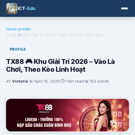
ICT
-Edu
Home
›
profile
›
TX88 🎮 Khu Giải Trí 2026 – Vào Là Chơi, Theo Kèo...
PROFILE
TX88 🎮 Khu Giải Trí 2026 – Vào Là
Chơi, Theo Kèo Linh Hoạt
✍️
Victoria
·
📅
April 15, 2026
·
⏱️
1 min read
·
📖 152 words