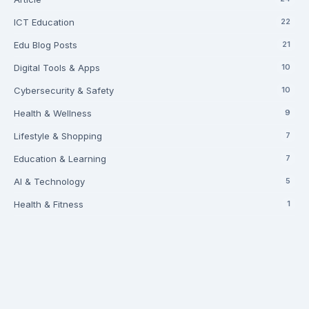
ICT Education
22
Edu Blog Posts
21
Digital Tools & Apps
10
Cybersecurity & Safety
10
Health & Wellness
9
Lifestyle & Shopping
7
Education & Learning
7
AI & Technology
5
Health & Fitness
1