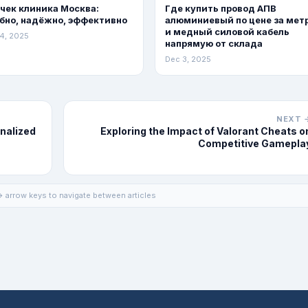
чек клиника Москва:
Где купить провод АПВ
бно, надёжно, эффективно
алюминиевый по цене за мет
и медный силовой кабель
4, 2025
напрямую от склада
Dec 3, 2025
NEXT 
nalized
Exploring the Impact of Valorant Cheats o
Competitive Gamepla
 arrow keys to navigate between articles