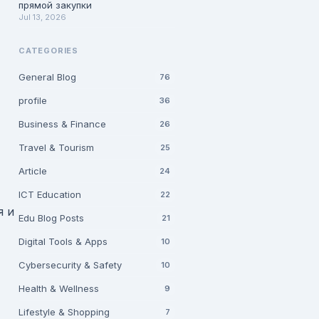
прямой закупки
Jul 13, 2026
CATEGORIES
General Blog
76
profile
36
Business & Finance
26
Travel & Tourism
25
Article
24
ICT Education
22
я и
Edu Blog Posts
21
Digital Tools & Apps
10
Cybersecurity & Safety
10
Health & Wellness
9
Lifestyle & Shopping
7