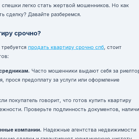
х спешки легко стать жертвой мошенников. Но как
ь сделку? Давайте разберемся.
тиру срочно?
а требуется
продать квартиру срочно спб
, стоит
тов:
средникам.
Часто мошенники выдают себя за риелто
, прося предоплату за услуги или оформление
ли покупатель говорит, что готов купить квартиру
адежности. Проверьте подлинность документов, налич
енные компании.
Надежные агентства недвижимости
дение сделки и гарантируют юридическую чистоту