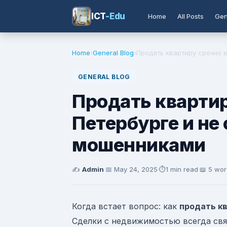
ICT
-Edu
Home
All Posts
Gen
Home
›
General Blog
›
Продать квартиру срочно в 
GENERAL BLOG
Продать квартир
Петербурге и не
мошенниками
✍️
Admin
·
📅
May 24, 2025
·
⏱️
1 min read
·
📖 5 wo
Когда встает вопрос: как
продать кв
Сделки с недвижимостью всегда свя