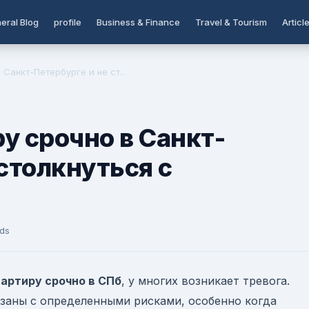
eral Blog
profile
Business & Finance
Travel & Tourism
Articl
Санкт-Петербурге и не ст...
у срочно в Санкт-
 столкнуться с
rds
артиру срочно в СПб
, у многих возникает тревога.
заны с определенными рисками, особенно когда