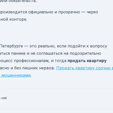
или обязательств.
 производится официально и прозрачно — через
ной конторе.
Петербурге — это реально, если подойти к вопросу
ться панике и не соглашаться на подозрительно
оцесс профессионалам, и тогда
продать квартиру
асно и без лишних нервов.
Продать квартиру срочно 
 с мошенниками
.
о спб