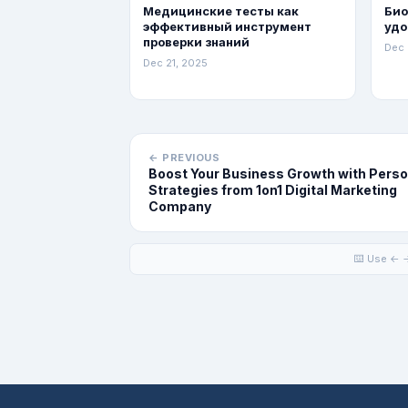
Медицинские тесты как
Био
эффективный инструмент
удо
проверки знаний
Dec 
Dec 21, 2025
← PREVIOUS
Boost Your Business Growth with Perso
Strategies from 1on1 Digital Marketing
Company
⌨️ Use ← →