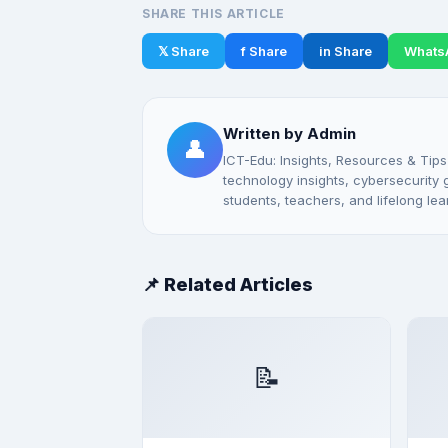
SHARE THIS ARTICLE
𝕏 Share
f Share
in Share
Whats
Written by Admin
👤
ICT-Edu: Insights, Resources & Tips
technology insights, cybersecurity gu
students, teachers, and lifelong lea
📌 Related Articles
📝