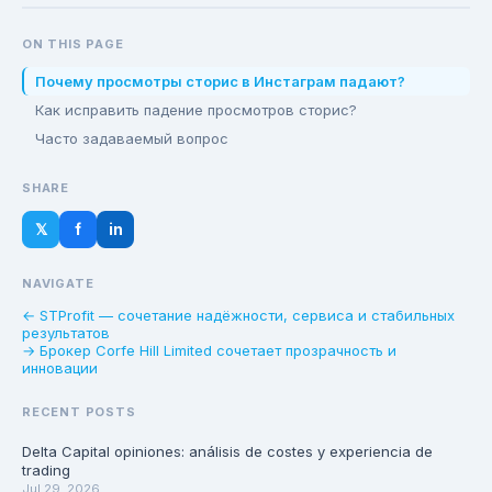
ON THIS PAGE
Почему просмотры сторис в Инстаграм падают?
Как исправить падение просмотров сторис?
Часто задаваемый вопрос
SHARE
𝕏
f
in
NAVIGATE
← STProfit — сочетание надёжности, сервиса и стабильных
результатов
→ Брокер Corfe Hill Limited сочетает прозрачность и
инновации
RECENT POSTS
Delta Capital opiniones: análisis de costes y experiencia de
trading
Jul 29, 2026