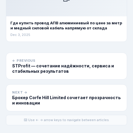
Где купить провод АПВ алюминиевый по цене за метр
и медный силовой кабель напрямую от склада
Dec 3, 2025
← PREVIOUS
STProfit — сочетание надёжности, сервиса и
стабильных результатов
NEXT →
Брокер Corfe Hill Limited сочетает прозрачность
и инновации
⌨️ Use ← → arrow keys to navigate between articles