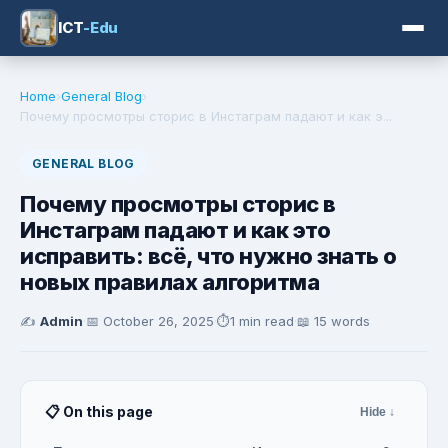
ICT
-Edu
Home
›
General Blog
›
Почему просмотры сторис в Инстаграм падают и как э...
GENERAL BLOG
Почему просмотры сторис в
Инстаграм падают и как это
исправить: всё, что нужно знать о
новых правилах алгоритма
✍️
Admin
·
📅
October 26, 2025
·
⏱️
1 min read
·
📖 15 words
📋 On this page
Hide ↓