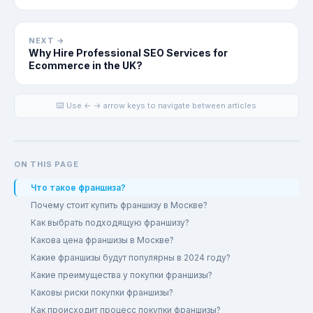
NEXT →
Why Hire Professional SEO Services for
Ecommerce in the UK?
⌨️ Use ← → arrow keys to navigate between articles
ON THIS PAGE
Что такое франшиза?
Почему стоит купить франшизу в Москве?
Как выбрать подходящую франшизу?
Какова цена франшизы в Москве?
Какие франшизы будут популярны в 2024 году?
Какие преимущества у покупки франшизы?
Каковы риски покупки франшизы?
Как происходит процесс покупки франшизы?