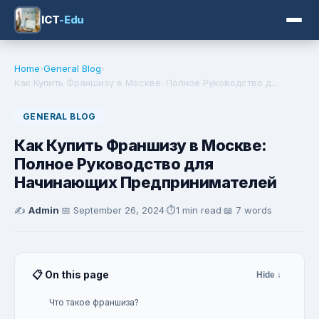
ICT
-Edu
Home
›
General Blog
›
Как Купить Франшизу в Москве: Полное Руководство д...
GENERAL BLOG
Как Купить Франшизу в Москве:
Полное Руководство для
Начинающих Предпринимателей
✍️
Admin
·
📅
September 26, 2024
·
⏱️
1 min read
·
📖 7 words
📋 On this page
Hide ↓
Что такое франшиза?