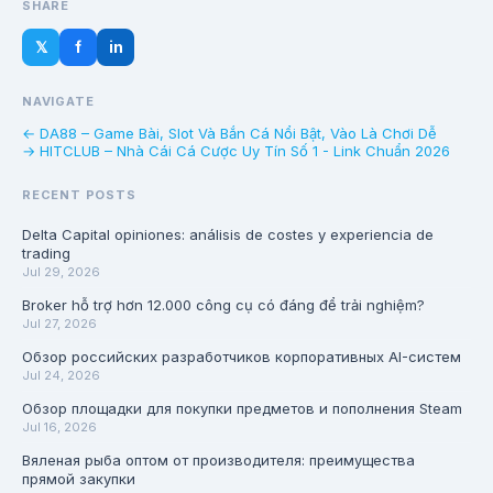
SHARE
𝕏
f
in
NAVIGATE
← DA88 – Game Bài, Slot Và Bắn Cá Nổi Bật, Vào Là Chơi Dễ
→ HITCLUB – Nhà Cái Cá Cược Uy Tín Số 1 - Link Chuẩn 2026
RECENT POSTS
Delta Capital opiniones: análisis de costes y experiencia de
trading
Jul 29, 2026
Broker hỗ trợ hơn 12.000 công cụ có đáng để trải nghiệm?
Jul 27, 2026
Обзор российских разработчиков корпоративных AI-систем
Jul 24, 2026
Обзор площадки для покупки предметов и пополнения Steam
Jul 16, 2026
Вяленая рыба оптом от производителя: преимущества
прямой закупки