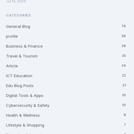
Jul 13, 2026
CATEGORIES
General Blog
76
profile
36
Business & Finance
26
Travel & Tourism
25
Article
24
ICT Education
22
Edu Blog Posts
21
Digital Tools & Apps
10
Cybersecurity & Safety
10
Health & Wellness
9
Lifestyle & Shopping
7