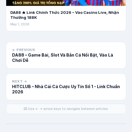
DA88 🔥 Link Chính Thức 2026 – Vào Casino Live, Nhận
Thưởng 188K
May 1, 2026
← PREVIOUS
DA88 – Game Bài, Slot Và Bắn Cá Nổi Bật, Vào Là
Chơi Dễ
NEXT →
HITCLUB – Nhà Cái Cá Cược Uy Tín Số 1 - Link Chuẩn
2026
⌨️ Use ← → arrow keys to navigate between articles