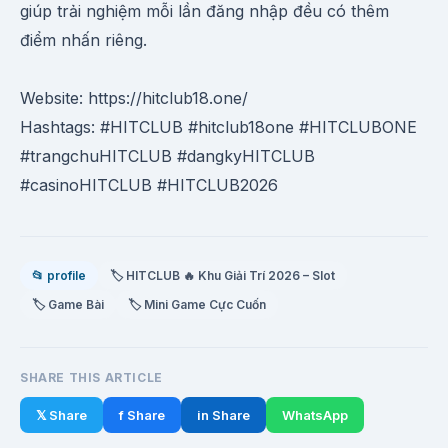
giúp trải nghiệm mỗi lần đăng nhập đều có thêm
điểm nhấn riêng.
Website: https://hitclub18.one/
Hashtags: #HITCLUB #hitclub18one #HITCLUBONE
#trangchuHITCLUB #dangkyHITCLUB
#casinoHITCLUB #HITCLUB2026
📂 profile
🏷️ HITCLUB 🔥 Khu Giải Trí 2026 – Slot
🏷️ Game Bài
🏷️ Mini Game Cực Cuốn
SHARE THIS ARTICLE
𝕏 Share
f Share
in Share
WhatsApp