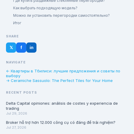
Где купить раздвижные стеклянные перегородки?
Как выбрать подходящую модель?
Можно ли установить перегородки самостоятельно?
Итог
SHARE
𝕏
f
in
NAVIGATE
← Квартиры в Тбилиси: лучшие предложения и советы по
выбору
→ Ceramiche Sassuolo: The Perfect Tiles for Your Home
RECENT POSTS
Delta Capital opiniones: análisis de costes y experiencia de
trading
Jul 29, 2026
Broker hỗ trợ hơn 12.000 công cụ có đáng để trải nghiệm?
Jul 27, 2026