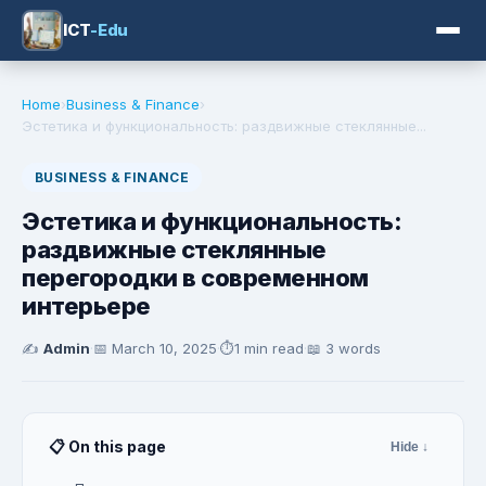
ICT
-Edu
Home
›
Business & Finance
›
Эстетика и функциональность: раздвижные стеклянные...
BUSINESS & FINANCE
Эстетика и функциональность:
раздвижные стеклянные
перегородки в современном
интерьере
✍️
Admin
·
📅
March 10, 2025
·
⏱️
1 min read
·
📖 3 words
📋 On this page
Hide ↓