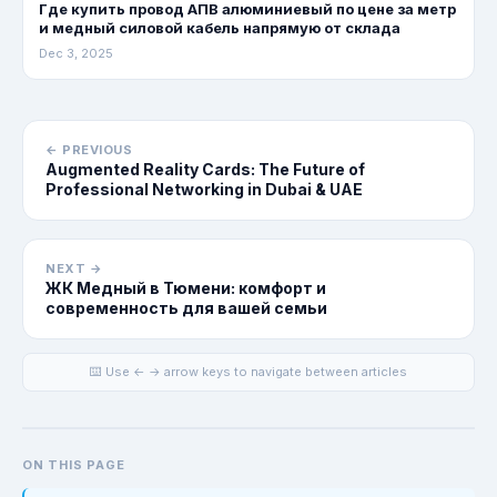
Где купить провод АПВ алюминиевый по цене за метр
и медный силовой кабель напрямую от склада
Dec 3, 2025
← PREVIOUS
Augmented Reality Cards: The Future of
Professional Networking in Dubai & UAE
NEXT →
ЖК Медный в Тюмени: комфорт и
современность для вашей семьи
⌨️ Use ← → arrow keys to navigate between articles
ON THIS PAGE