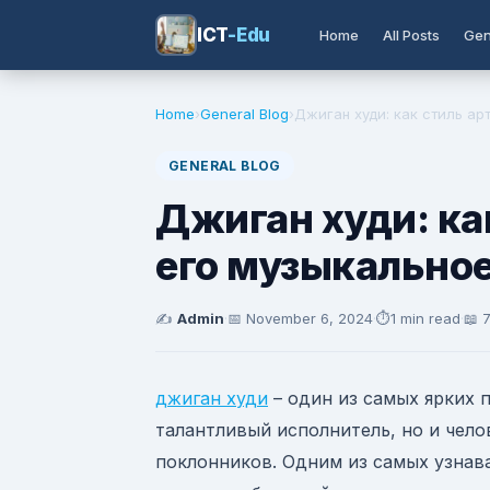
ICT
-Edu
Home
All Posts
Gen
Home
›
General Blog
›
Джиган худи: как стиль арт
GENERAL BLOG
Джиган худи: ка
его музыкальное
✍️
Admin
·
📅
November 6, 2024
·
⏱️
1 min read
·
📖 
джиган худи
– один из самых ярких 
талантливый исполнитель, но и чело
поклонников. Одним из самых узнава