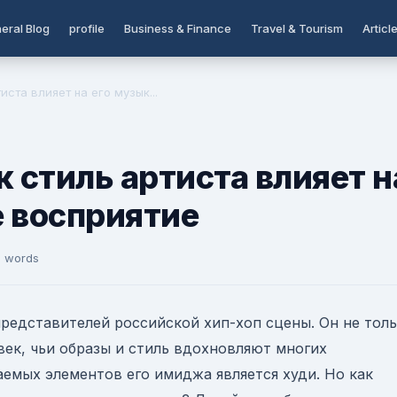
eral Blog
profile
Business & Finance
Travel & Tourism
Articl
иста влияет на его музык...
к стиль артиста влияет н
 восприятие
7 words
представителей российской хип-хоп сцены. Он не тол
век, чьи образы и стиль вдохновляют многих
емых элементов его имиджа является худи. Но как