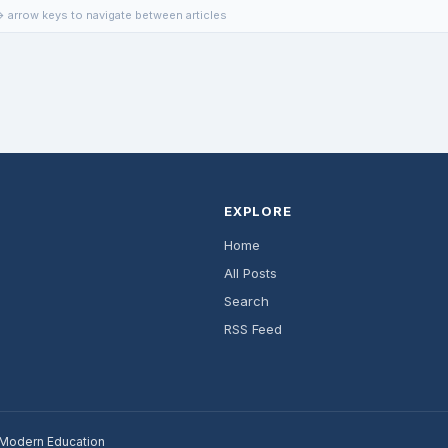
 arrow keys to navigate between articles
EXPLORE
Home
All Posts
Search
RSS Feed
r Modern Education