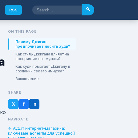
🔍
e
RSS
ON THIS PAGE
Почему Джиган
предпочитает носить худи?
Как стиль Джигана влияет на
а
восприятие его музыки?
Как худи помогает Джигану в
создании своего имиджа?
Заключение
SHARE
𝕏
f
in
ько
NAVIGATE
← Аудит интернет-магазина:
ключевые аспекты для успешной