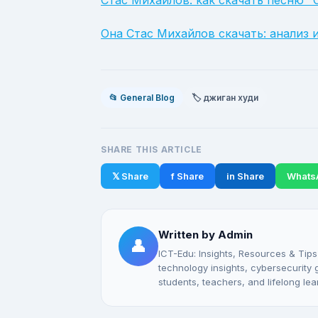
Стас Михайлов: как скачать песню "
Она Стас Михайлов скачать: анализ 
📂 General Blog
🏷️ джиган худи
SHARE THIS ARTICLE
𝕏 Share
f Share
in Share
Whats
Written by Admin
👤
ICT-Edu: Insights, Resources & Tips
technology insights, cybersecurity gu
students, teachers, and lifelong lea