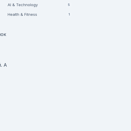
AI & Technology
5
Health & Fitness
1
лок
. А