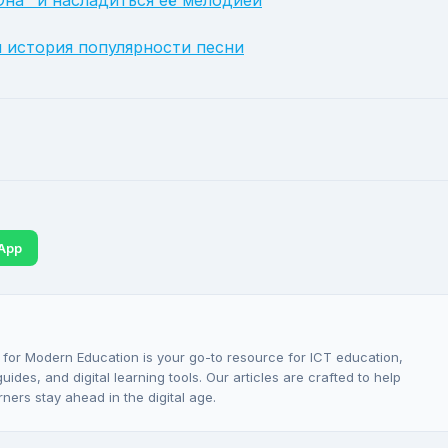
Она" и насладиться её мелодией
и история популярности песни
App
 for Modern Education is your go-to resource for ICT education,
ides, and digital learning tools. Our articles are crafted to help
rners stay ahead in the digital age.