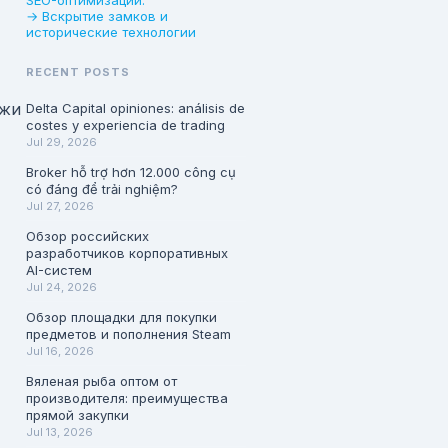
SEO-оптимизации.
→ Вскрытие замков и
исторические технологии
RECENT POSTS
джи
Delta Capital opiniones: análisis de
costes y experiencia de trading
Jul 29, 2026
Broker hỗ trợ hơn 12.000 công cụ
có đáng để trải nghiệm?
Jul 27, 2026
Обзор российских
разработчиков корпоративных
AI-систем
Jul 24, 2026
Обзор площадки для покупки
предметов и пополнения Steam
Jul 16, 2026
Вяленая рыба оптом от
производителя: преимущества
прямой закупки
Jul 13, 2026