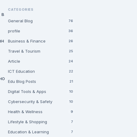
CATEGORIES
 в
General Blog
76
profile
36
ан
Business & Finance
26
Travel & Tourism
25
Article
24
ICT Education
22
но
Edu Blog Posts
21
Digital Tools & Apps
10
Cybersecurity & Safety
10
Health & Wellness
9
Lifestyle & Shopping
7
Education & Learning
7