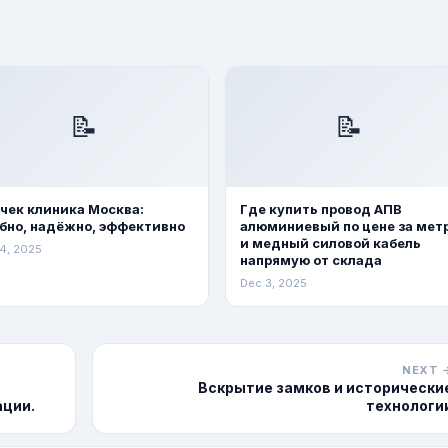
📝
📝
чек клиника Москва:
Где купить провод АПВ
бно, надёжно, эффективно
алюминиевый по цене за мет
и медный силовой кабель
4, 2025
напрямую от склада
Dec 3, 2025
NEXT 
Вскрытие замков и исторически
ации.
технологи