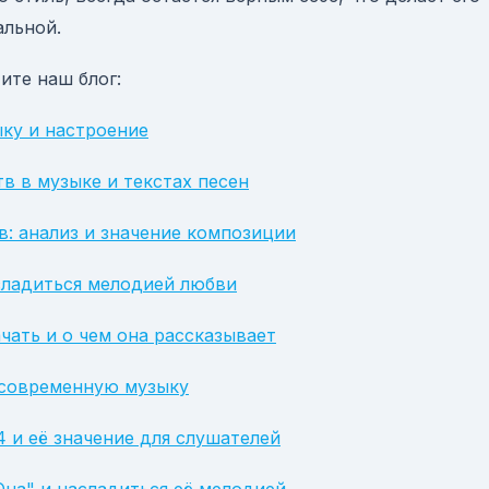
альной.
ите наш блог:
ыку и настроение
в в музыке и текстах песен
: анализ и значение композиции
сладиться мелодией любви
чать и о чем она рассказывает
а современную музыку
4 и её значение для слушателей