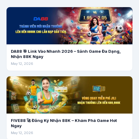
DA88 🎯 Link Vào Nhanh 2026 – Sảnh Game Đa Dạng,
Nhận 88K Ngay
May 12, 2026
FIVE88 🚀 Đăng Ký Nhận 88K – Khám Phá Game Hot
Ngay
May 12, 2026