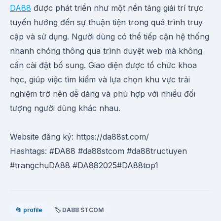
DA88
được phát triển như một nền tảng giải trí trực
tuyến hướng đến sự thuận tiện trong quá trình truy
cập và sử dụng. Người dùng có thể tiếp cận hệ thống
nhanh chóng thông qua trình duyệt web mà không
cần cài đặt bổ sung. Giao diện được tổ chức khoa
học, giúp việc tìm kiếm và lựa chọn khu vực trải
nghiệm trở nên dễ dàng và phù hợp với nhiều đối
tượng người dùng khác nhau.
Website đăng ký: https://da88st.com/
Hashtags: #DA88 #da88stcom #da88tructuyen
#trangchuDA88 #DA882025#DA88top1
📂 profile
🏷️ DA88 STCOM