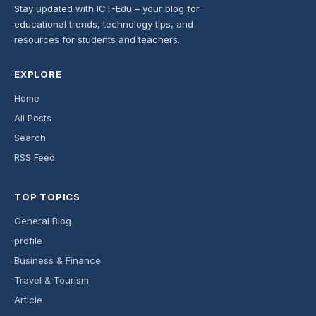
Stay updated with ICT-Edu – your blog for
educational trends, technology tips, and
resources for students and teachers.
EXPLORE
Home
All Posts
Search
RSS Feed
TOP TOPICS
General Blog
profile
Business & Finance
Travel & Tourism
Article