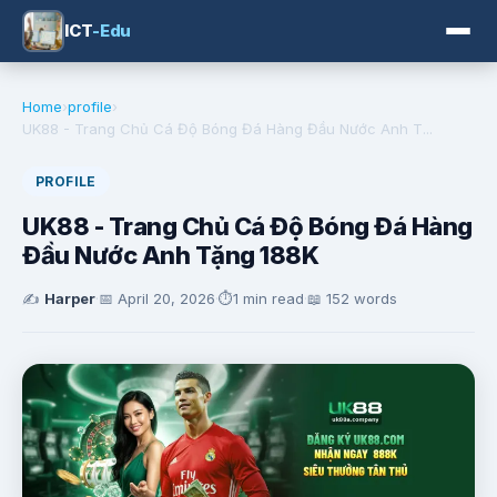
ICT
-Edu
Home
›
profile
›
UK88 - Trang Chủ Cá Độ Bóng Đá Hàng Đầu Nước Anh T...
PROFILE
UK88 - Trang Chủ Cá Độ Bóng Đá Hàng
Đầu Nước Anh Tặng 188K
✍️
Harper
·
📅
April 20, 2026
·
⏱️
1 min read
·
📖 152 words