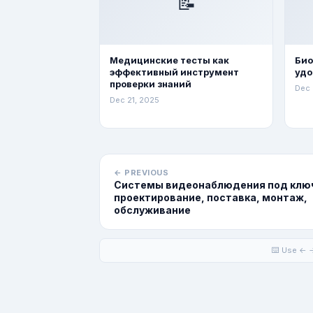
📝
Медицинские тесты как
Био
эффективный инструмент
удо
проверки знаний
Dec 
Dec 21, 2025
← PREVIOUS
Системы видеонаблюдения под клю
проектирование, поставка, монтаж,
обслуживание
⌨️ Use ← →