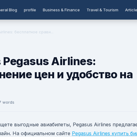
eral Blog
profile
Business & Finance
Travel & Tourism
Articl
rlines: бесплатное сравн...
Pegasus Airlines:
нение цен и удобство на
7 words
щете выгодные авиабилеты, Pegasus Airlines предлага
лайн. На официальном сайте
Pegasus Airlines купить би