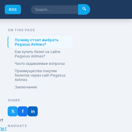
🔍
e
RSS
ON THIS PAGE
Почему стоит выбрать
Pegasus Airlines?
Как купить билет на сайте
Pegasus Airlines?
Часто задаваемые вопросы
Преимущества покупки
билетов через сайт Pegasus
Airlines
Заключение
SHARE
𝕏
f
in
ет
NAVIGATE
лет