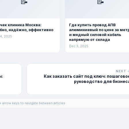
📝
📝
чек клиника Москва:
Где купить провод АПВ
бно, надёжно, эффективно
алюминиевый по цене за мет
и медный силовой кабель
4, 2025
напрямую от склада
Dec 3, 2025
NEXT 
ч:
Как заказать сайт под ключ: пошагово
руководство для бизнес
 arrow keys to navigate between articles