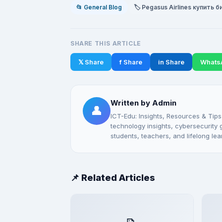
📂 General Blog
🏷️ Pegasus Airlines купить 
SHARE THIS ARTICLE
𝕏 Share
f Share
in Share
Whats
Written by Admin
👤
ICT-Edu: Insights, Resources & Tips
technology insights, cybersecurity gu
students, teachers, and lifelong lea
📌 Related Articles