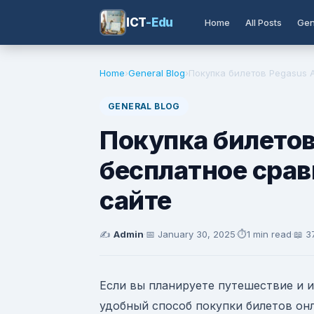
ICT
-Edu
Home
All Posts
Gen
Home
›
General Blog
›
Покупка билетов Pegasus Ai
GENERAL BLOG
Покупка билетов 
бесплатное срав
сайте
✍️
Admin
·
📅
January 30, 2025
·
⏱️
1 min read
·
📖 3
Если вы планируете путешествие и и
удобный способ покупки билетов он