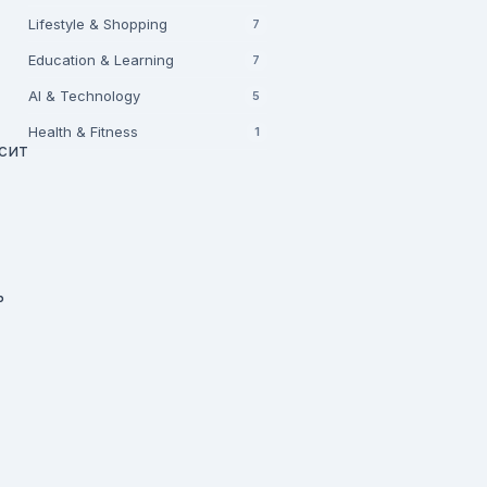
Lifestyle & Shopping
7
Education & Learning
7
AI & Technology
5
Health & Fitness
1
сит
ь