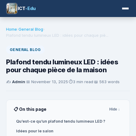
ICT
-Edu
Home
›
General Blog
›
Plafond tendu lumineux LED : idées pour chaque piè...
GENERAL BLOG
Plafond tendu lumineux LED : idées
pour chaque pièce de la maison
✍️
Admin
·
📅
November 13, 2025
·
⏱️
3 min read
·
📖 563 words
📋 On this page
Hide ↓
Qu’est-ce qu’un plafond tendu lumineux LED ?
Idées pour le salon