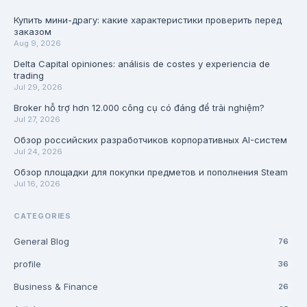
Купить мини-драгу: какие характеристики проверить перед
заказом
Aug 9, 2026
Delta Capital opiniones: análisis de costes y experiencia de
trading
Jul 29, 2026
Broker hỗ trợ hơn 12.000 công cụ có đáng để trải nghiệm?
Jul 27, 2026
Обзор российских разработчиков корпоративных AI-систем
Jul 24, 2026
Обзор площадки для покупки предметов и пополнения Steam
Jul 16, 2026
CATEGORIES
General Blog
76
profile
36
Business & Finance
26