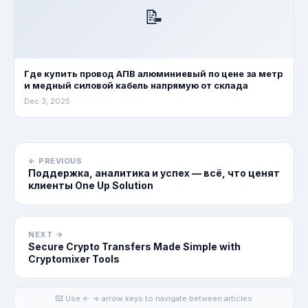
📝
Где купить провод АПВ алюминиевый по цене за метр
и медный силовой кабель напрямую от склада
Dec 3, 2025
← PREVIOUS
Поддержка, аналитика и успех — всё, что ценят
клиенты One Up Solution
NEXT →
Secure Crypto Transfers Made Simple with
Cryptomixer Tools
⌨️ Use ← → arrow keys to navigate between articles