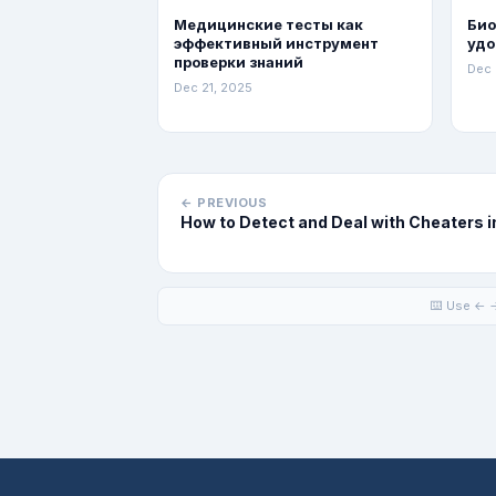
Медицинские тесты как
Био
эффективный инструмент
удо
проверки знаний
Dec 
Dec 21, 2025
← PREVIOUS
How to Detect and Deal with Cheaters 
⌨️ Use ← →