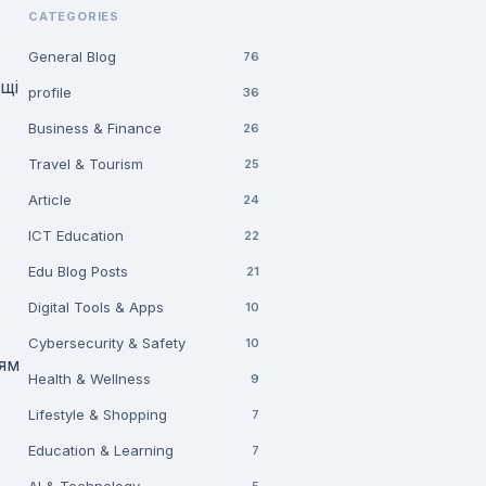
CATEGORIES
General Blog
76
ощі
profile
36
Business & Finance
26
Travel & Tourism
25
Article
24
ICT Education
22
Edu Blog Posts
21
Digital Tools & Apps
10
Cybersecurity & Safety
10
ням
Health & Wellness
9
Lifestyle & Shopping
7
Education & Learning
7
5