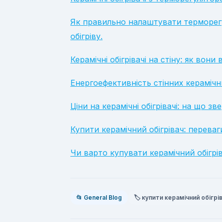
Як правильно налаштувати терморегу
обігріву.
Керамічні обігрівачі на стіну: як вон
Енергоефективність стінних керамічни
Ціни на керамічні обігрівачі: на що з
Купити керамічний обігрівач: переваг
Чи варто купувати керамічний обігрів
📂 General Blog
🏷️ купити керамічний обігрі