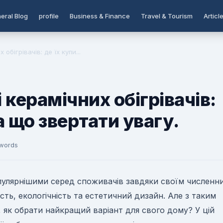
eral Blog
profile
Business & Finance
Travel & Tourism
Articl
обігрівачів: де їх купи...
керамічних обігрівачів:
а що звертати увагу.
 words
популярнішими серед споживачів завдяки своїм численн
сть, екологічність та естетичний дизайн. Але з таким
як обрати найкращий варіант для свого дому? У цій