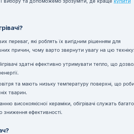
рії вибору та допоможемо зрозуміти, де краще
купити
рівачі?
вих переваг, які роблять їх вигідним рішенням для
вних причин, чому варто звернути увагу на цю техніку
обігрівачі здатні ефективно утримувати тепло, що дозво
енергії.
овітря та мають низьку температуру поверхні, що роб
ніх тварин.
анню високоякісної кераміки, обігрівачі служать багато
о зниження ефективності.
ач?