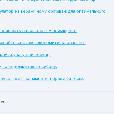
лятор на керамічному обігрівачі для оптимального
и впливають на вологість у приміщенні.
х обігрівачів: як зекономити на опаленні.
вернути увагу при покупці.
и та недоліки цього вибору.
ач для дитячої кімнати: поради батькам.
вач