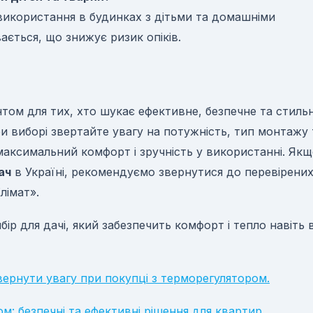
ля використання в будинках з дітьми та домашніми
ається, що знижує ризик опіків.
іантом для тих, хто шукає ефективне, безпечне та стиль
и виборі звертайте увагу на потужність, тип монтажу 
максимальний комфорт і зручність у використанні. Як
ач
в Україні, рекомендуємо звернутися до перевірени
лімат».
ибір для дачі, який забезпечить комфорт і тепло навіть 
звернути увагу при покупці з терморегулятором.
ом: безпечні та ефективні рішення для квартир.