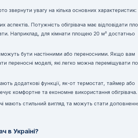
арто звернути увагу на кілька основних характеристик:
х аспектів. Потужність обігрівача має відповідати пл
вати. Наприклад, для кімнати площею 20 м² достатньо
ачі можуть бути настінними або переносними. Якщо вам
ати переносні моделі, які легко можна переміщувати по
мають додаткові функції, як-от термостат, таймер або
печує комфортне та економне використання обігрівача.
івачі мають стильний вигляд та можуть стати доповнен
ч в Україні?