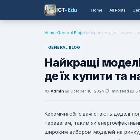
ICT
-Edu
Home
All Posts
Gen
Home
›
General Blog
›
Найкращі моделі керамічних 
GENERAL BLOG
Найкращі моделі 
де їх купити та н
✍️
Admin
·
📅
October 18, 2024
·
⏱️
1 min read
·
📖 6
Керамічні обігрівачі стають дедалі 
перевагам, таким як енергоефективні
широким вибором моделей на ринку, 