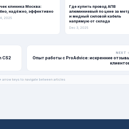
чек клиника Москва:
Где купить провод АПВ
бно, надёжно, эффективно
алюминиевый по цене за мет
и медный силовой кабель
4, 2025
напрямую от склада
Dec 3, 2025
NEXT 
in CS2
Опыт работы с ProAdvice: искренние отзыв
клиенто
 arrow keys to navigate between articles