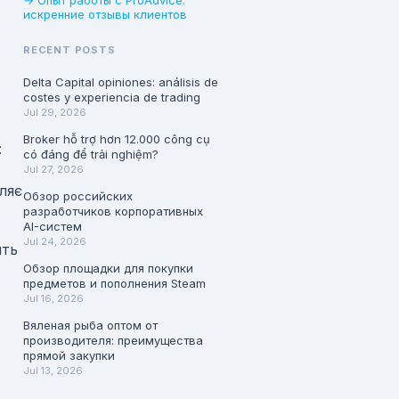
→ Опыт работы с ProAdvice:
искренние отзывы клиентов
RECENT POSTS
Delta Capital opiniones: análisis de
costes y experiencia de trading
Jul 29, 2026
Broker hỗ trợ hơn 12.000 công cụ
:
có đáng để trải nghiệm?
Jul 27, 2026
ляє
Обзор российских
разработчиков корпоративных
AI-систем
Jul 24, 2026
ить
Обзор площадки для покупки
предметов и пополнения Steam
Jul 16, 2026
Вяленая рыба оптом от
производителя: преимущества
прямой закупки
Jul 13, 2026