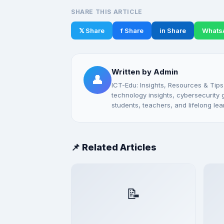
SHARE THIS ARTICLE
𝕏 Share
f Share
in Share
Whats
Written by Admin
👤
ICT-Edu: Insights, Resources & Tips
technology insights, cybersecurity gu
students, teachers, and lifelong lea
📌 Related Articles
📝