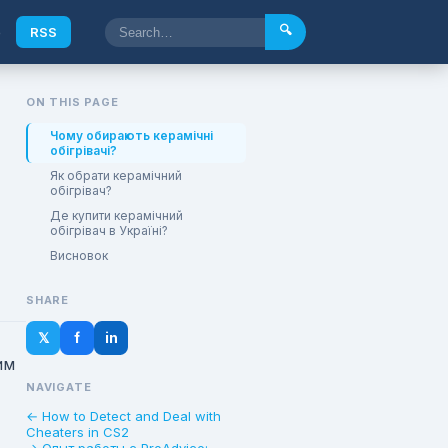
🔍
e
RSS
ON THIS PAGE
Чому обирають керамічні
обігрівачі?
Як обрати керамічний
обігрівач?
Де купити керамічний
обігрівач в Україні?
Висновок
SHARE
𝕏
f
in
им
NAVIGATE
← How to Detect and Deal with
Cheaters in CS2