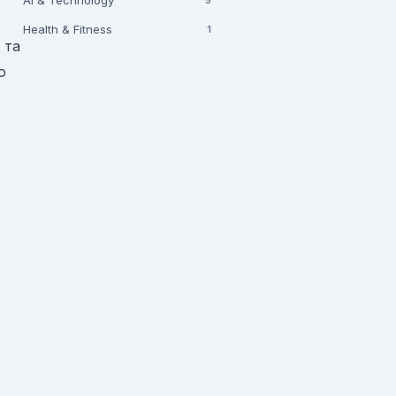
AI & Technology
Health & Fitness
1
 та
ю