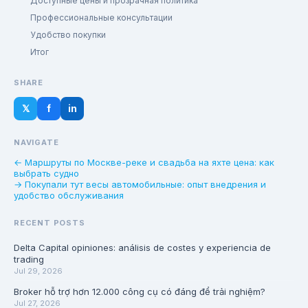
Доступные цены и прозрачная политика
Профессиональные консультации
Удобство покупки
Итог
SHARE
𝕏
f
in
NAVIGATE
← Маршруты по Москве-реке и свадьба на яхте цена: как
выбрать судно
→ Покупали тут весы автомобильные: опыт внедрения и
удобство обслуживания
RECENT POSTS
Delta Capital opiniones: análisis de costes y experiencia de
trading
Jul 29, 2026
Broker hỗ trợ hơn 12.000 công cụ có đáng để trải nghiệm?
Jul 27, 2026