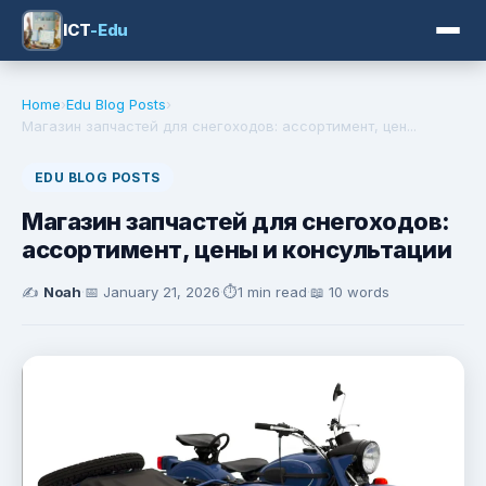
ICT
-Edu
Home
›
Edu Blog Posts
›
Магазин запчастей для снегоходов: ассортимент, цен...
EDU BLOG POSTS
Магазин запчастей для снегоходов:
ассортимент, цены и консультации
✍️
Noah
·
📅
January 21, 2026
·
⏱️
1 min read
·
📖 10 words