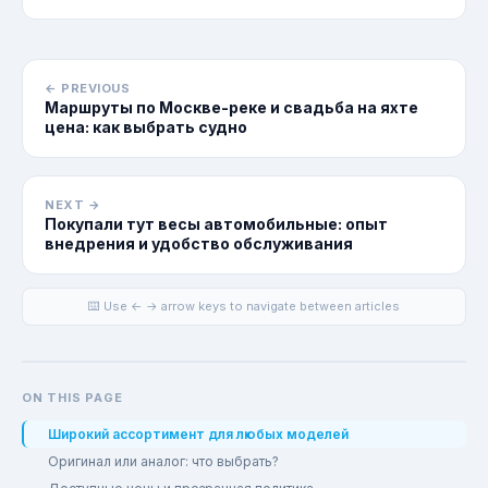
← PREVIOUS
Маршруты по Москве-реке и свадьба на яхте
цена: как выбрать судно
NEXT →
Покупали тут весы автомобильные: опыт
внедрения и удобство обслуживания
⌨️ Use ← → arrow keys to navigate between articles
ON THIS PAGE
Широкий ассортимент для любых моделей
Оригинал или аналог: что выбрать?