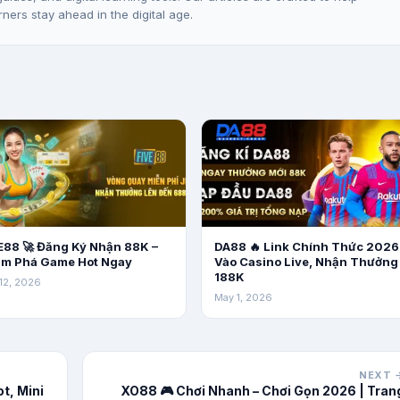
rners stay ahead in the digital age.
E88 🚀 Đăng Ký Nhận 88K –
DA88 🔥 Link Chính Thức 2026
m Phá Game Hot Ngay
Vào Casino Live, Nhận Thưởng
188K
12, 2026
May 1, 2026
NEXT 
t, Mini
XO88 🎮 Chơi Nhanh – Chơi Gọn 2026 | Tran