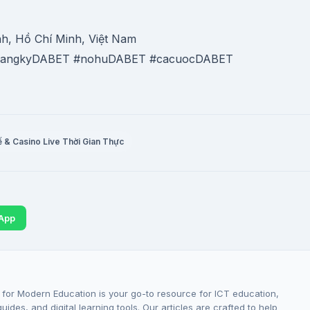
nh, Hồ Chí Minh, Việt Nam
dangkyDABET #nohuDABET #cacuocDABET
 & Casino Live Thời Gian Thực
App
 for Modern Education is your go-to resource for ICT education,
ides, and digital learning tools. Our articles are crafted to help