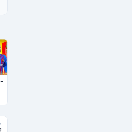
 –
→
g