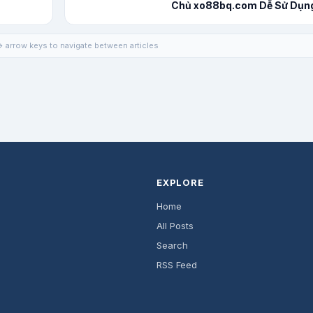
Chủ xo88bq.com Dễ Sử Dụn
 arrow keys to navigate between articles
EXPLORE
Home
All Posts
Search
RSS Feed