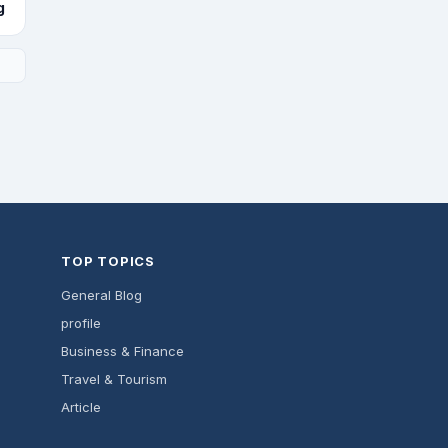
g
TOP TOPICS
General Blog
profile
Business & Finance
Travel & Tourism
Article