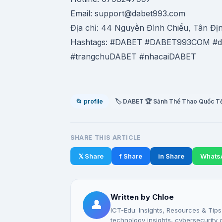
Email:
support@dabet993.com
Địa chỉ: 44 Nguyễn Đình Chiểu, Tân Đị
Hashtags: #DABET #DABET993COM #
#trangchuDABET #nhacaiDABET
📂 profile
🏷️ DABET 🏆 Sảnh Thể Thao Quốc Tế
SHARE THIS ARTICLE
𝕏 Share
f Share
in Share
Whats
Written by Chloe
👤
ICT-Edu: Insights, Resources & Tips
technology insights, cybersecurity gu