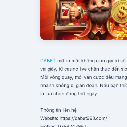
DABET
mở ra một không gian giải trí sô
vài giây, từ casino live chân thực đến s
Mỗi vòng quay, mỗi ván cược đều mang 
nhanh không bị gián đoạn. Nếu bạn thíc
là lựa chọn đáng thử ngay.
Thông tin liên hệ
Website: https://dabet993.com/
Hotline: 0798247997