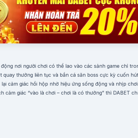
i động nơi người chơi có thể lao vào các sảnh game chỉ tro
lot quay thưởng liên tục và bắn cá săn boss cực kỳ cuốn hút
lại cảm giác hồi hộp nhờ hiệu ứng sống động và nhịp chơi
h cảm giác “vào là chơi – chơi là có thưởng” thì DABET ch