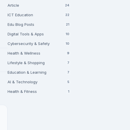
Article
24
ICT Education
22
Edu Blog Posts
21
Digital Tools & Apps
10
Cybersecurity & Safety
10
Health & Wellness
9
Lifestyle & Shopping
7
Education & Learning
7
AI & Technology
5
Health & Fitness
1