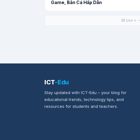
Game, Bắn Cá Hấp Dẫn
⌨️ Use ← →
ICT
-Edu
Stay updated with ICT-Edu – your blog for
educational trends, technology tips, and
resources for students and teachers.